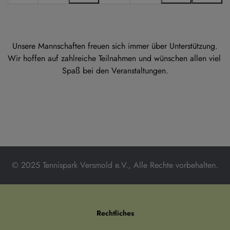
(1
(2
(1
2026
2026
2026
2026
2026
2026
202
Veranstaltung)
Veranstaltun
Veran
Unsere Mannschaften freuen sich immer über Unterstützung.
Wir hoffen auf zahlreiche Teilnahmen und wünschen allen viel 
Spaß bei den Veranstaltungen.
© 2025 Tennispark Versmold e.V., Alle Rechte vorbehalten.
Rechtliches