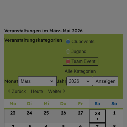
Veranstaltungen im März–Mai 2026
Veranstaltungskategorien
Clubevents
Jugend
Team Event
Alle Kategorien
Monat
Jahr
Zurück
Heute
Weiter
Mo
Montag
Di
Dienstag
Mi
Mittwoch
Do
Donnerstag
Fr
Freitag
Sa
Samstag
So
Son
23
23.
24
24.
25
25.
26
26.
27
27.
1
1.
28
28.
●
Februar
Februar
Februar
Februar
Februar
März
Februar
(1
2
2.
3
3.
4
4.
5
5.
6
6.
8
8.