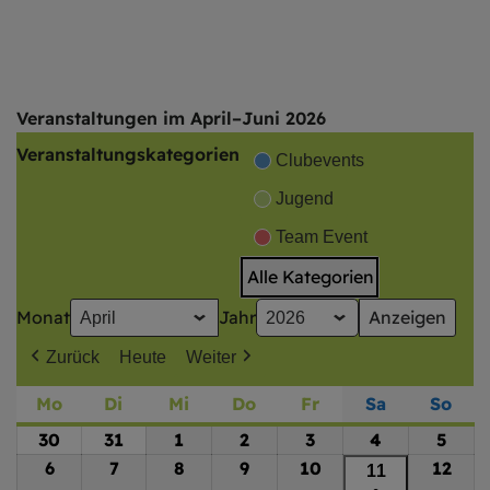
Veranstaltungen im April–Juni 2026
Veranstaltungskategorien
Clubevents
Jugend
Team Event
Alle Kategorien
Monat
Jahr
Zurück
Heute
Weiter
Mo
Montag
Di
Dienstag
Mi
Mittwoch
Do
Donnerstag
Fr
Freitag
Sa
Samstag
So
Son
30
30.
31
31.
1
1.
2
2.
3
3.
4
4.
5
5.
März
März
April
April
April
April
April
6
6.
7
7.
8
8.
9
9.
10
10.
12
12.
11
11.