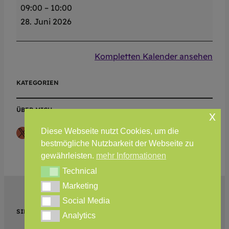
09:00
–
10:00
.
28. Juni 2026
D
a
m
Kompletten Kalender ansehen
e
n
KATEGORIEN
–
T
ÜBER MICH
x
e
X
Instagram
Teilen-Icon
Diese Webseite nutzt Cookies, um die
n
bestmögliche Nutzbarkeit der Webseite zu
n
gewährleisten.
mehr Informationen
i
Technical
Technical
s
Marketing
Marketing
p
Social Media
a
Social Media
SIEHE AUCH …
r
Analytics
Analytics