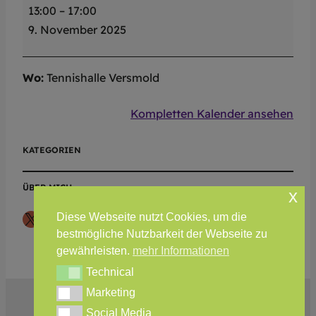
13:00
–
17:00
H
9. November 2025
)
J
u
Wo:
Tennishalle Versmold
n
i
Kompletten Kalender ansehen
o
r
KATEGORIEN
e
n
ÜBER MICH
x
U
X
Instagram
Teilen-Icon
Diese Webseite nutzt Cookies, um die
1
bestmögliche Nutzbarkeit der Webseite zu
2
gewährleisten.
mehr Informationen
–
Technical
Technical
T
Marketing
Marketing
G
Social Media
Social Media