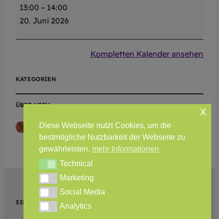
13:00
–
14:00
e
20. Juni 2026
r
r
e
Kompletten Kalender ansehen
n
5
KATEGORIEN
5
–
ÜBER MICH
x
T
X
Instagram
Teilen-Icon
Diese Webseite nutzt Cookies, um die
C
bestmögliche Nutzbarkeit der Webseite zu
S
gewährleisten.
mehr Informationen
t
Technical
Technical
e
Marketing
Marketing
i
Social Media
n
Social Media
SIEHE AUCH …
h
Analytics
Analytics