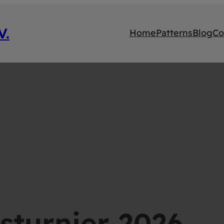
V.
Home
Patterns
Blog
Co
sturnier 2026