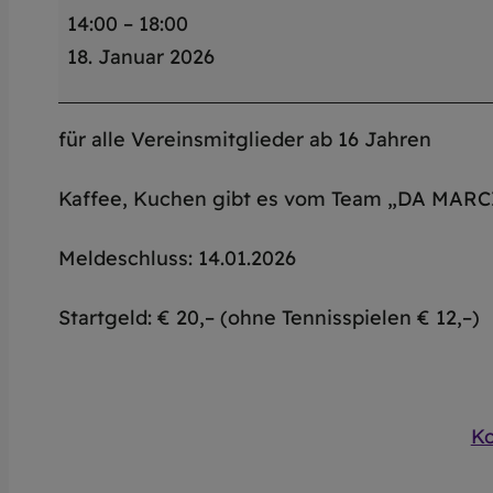
14:00
–
18:00
e
18. Januar 2026
u
j
a
für alle Vereinsmitglieder ab 16 Jahren
h
r
Kaffee, Kuchen gibt es vom Team „DA MAR
s
t
Meldeschluss: 14.01.2026
u
Startgeld: € 20,– (ohne Tennisspielen € 12,–)
r
n
i
e
Ko
r
2