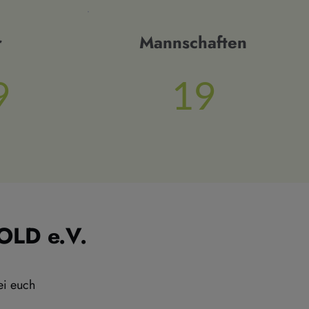
r
Mannschaften
9
19
LD e.V.
ei euch