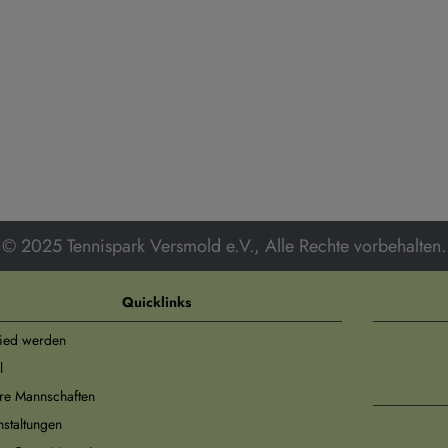
© 2025 Tennispark Versmold e.V., Alle Rechte vorbehalten.
Quicklinks
lied werden
l
re Mannschaften
nstaltungen