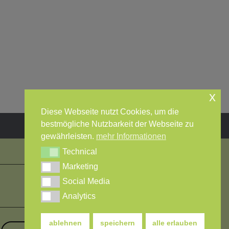
x
Diese Webseite nutzt Cookies, um die
bestmögliche Nutzbarkeit der Webseite zu
gewährleisten.
mehr Informationen
Technical
Technical
Social Media
Top
Marketing
Marketing
Social Media
Social Media
Analytics
Analytics
ablehnen
speichern
alle erlauben